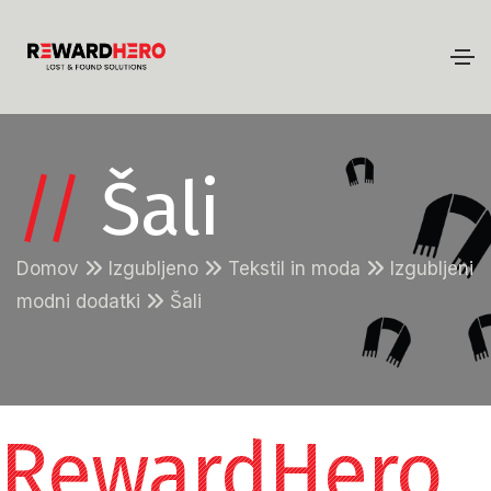
//
Šali
Domov
Izgubljeno
Tekstil in moda
Izgubljeni
modni dodatki
Šali
RewardHero