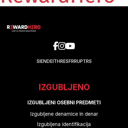
SI
EN
DE
IT
HR
ES
FR
RU
PT
RS
IZGUBLJENO
IZGUBLJENI OSEBNI PREDMETI
Izgubljene denarnice in denar
Izgubljena identifikacija