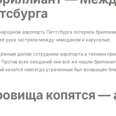
тсбурга
ародном аэропорту Питтсбурга потеряла бриллиант
 её рука застряла между чемоданом и каруселью.
дёжным делом сотрудники аэропорта и техники при
я. Против всех ожиданий они всё же нашли бриллиа
ый казался навсегда утраченным был возвращён бл
ровища копятся — 