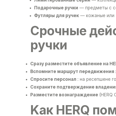
Подарочные ручки
— предметы с се
Футляры для ручек
— кожаные или 
Срочные дейс
ручки
Cразу разместите объявление на H
Bспомните маршрут передвижения
Cпросите персонал
: на ресепшене г
Cохраните подтверждение владен
Pазместите вознаграждение
(HERQ C
Kак HERQ пом