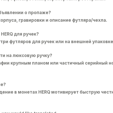
объявлении о пропаже?
корпуса, гравировки и описание футляра/чехла.
 HERQ для ручек?
ри футляров для ручек или на внешней упаковке 
ти на люксовую ручку?
афии крупным планом или частичный серийный н
ие?
дение в монетах HERQ мотивирует быструю чест