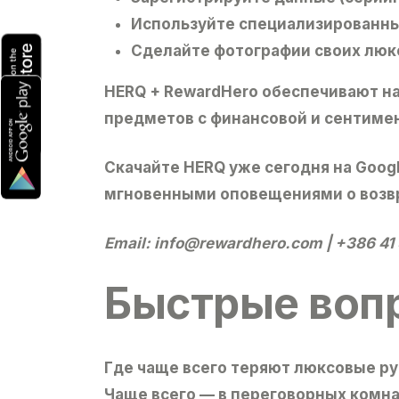
Используйте
специализированн
Сделайте фотографии
своих люк
HERQ + RewardHero
обеспечивают на
предметов с финансовой и сентимен
Cкачайте HERQ
уже сегодня на Googl
мгновенными оповещениями о возвр
Email:
info@rewardhero.com
| +386 41
Быстрые воп
Где чаще всего теряют люксовые ру
Чаще всего — в переговорных комнат