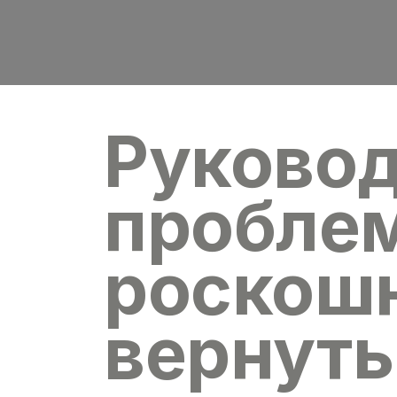
Руковод
пробле
роскошн
вернут