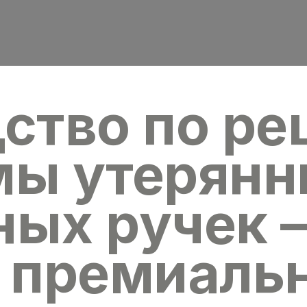
ство по р
мы утерянн
ых ручек –
ь премиаль