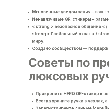
Mгновенные уведомления
– польз
Nенавязчивые QR-стикеры
– разм
< strong > Безопасное общение < 
strong > Глобальный охват < / str
миру.
Создано сообществом
— поддержи
Советы по п
люксовых ру
Прикрепите
HERQ QR-стикер
к че
Всегда храните ручки в чехлах
, 
Зарегистрируйте данные
(серийн