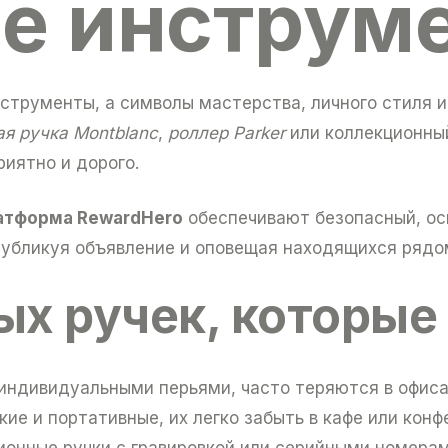
е инструм
струменты, а символы мастерства, личного стиля 
ая ручка Montblanc
,
роллер Parker
или коллекционны
иятно и дорого.
атформа RewardHero
обеспечивают безопасный, ос
публикуя объявление и оповещая находящихся рядо
х ручек, которые
индивидуальными перьями, часто теряются в офисах
ие и портативные, их легко забыть в кафе или конф
онные ручки с гравировкой или серийными номерам