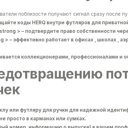
ователи поблизости получают сигнал сразу после п
ещайте коды HERQ внутри футляров для приватно
/ strong > – подтвердите право собственности че
ong > – эффективно работает в офисах , школах , 
вается коллекционерами, профессионалами и о
редотвращению по
чек
хлу или футляру для ручки для надежной иденти
а не просто в карманах или сумках.
ый номер, информацию о выпуске) в вашем проф