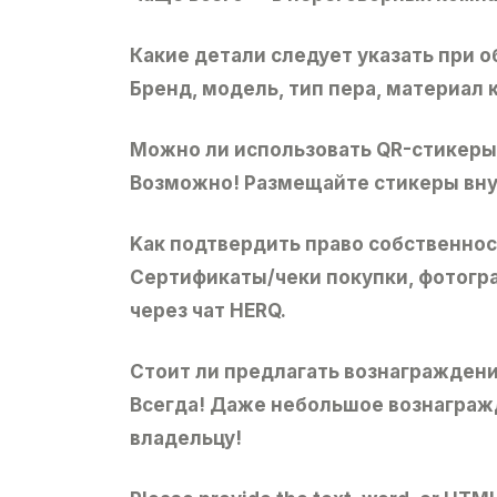
Какие детали следует указать при 
Бренд, модель, тип пера, материал 
Mожно ли использовать QR-стикеры
Bозможно! Размещайте стикеры внут
Kак подтвердить право собственнос
Cертификаты/чеки покупки, фотогр
через чат HERQ.
Cтоит ли предлагать вознагражден
Bсегда! Даже небольшое вознаграж
владельцу!