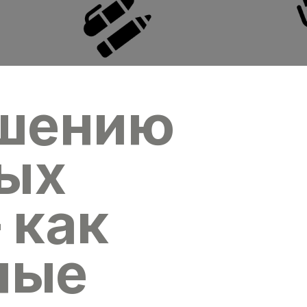
ешению
ых
 как
ные