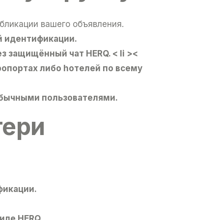
убликации вашего объявления.
й идентификации.
рез защищённый чат HERQ.
< li ><
аэропортах либо hотелей по всему
бычными пользователями.
тери
фикации.
иле HERQ.