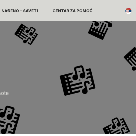
I NAĐENO – SAVETI
CENTAR ZA POMOĆ
note