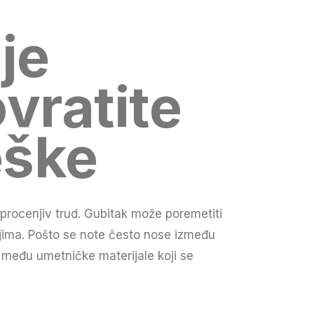
je
vratite
eške
procenjiv trud. Gubitak može poremetiti
anjima. Pošto se note često nose između
u među umetničke materijale koji se