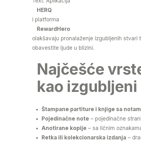
Text: Aplikacija
HERQ
i platforma
RewardHero
olakšavaju pronalaženje izgubljenih stvar
obavestite ljude u blizini.
Najčešće vrste 
kao izgubljeni
Štampane partiture i knjige sa nota
Pojedinačne note
– pojedinačne stranic
Anotirane kopije
– sa ličnim oznakama
Retka ili kolekcionarska izdanja
– dra