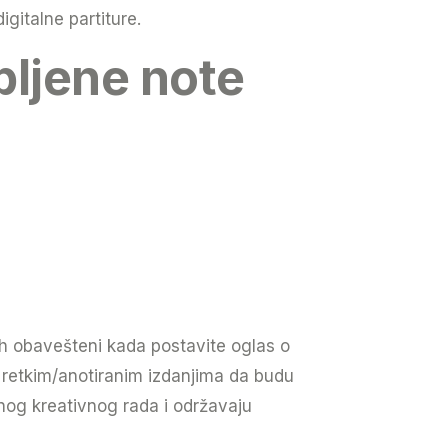
igitalne partiture.
bljene note
 obavešteni kada postavite oglas o
etkim/anotiranim izdanjima da budu
nog kreativnog rada i održavaju