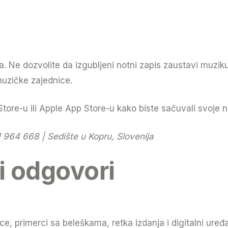
. Ne dozvolite da izgubljeni notni zapis zaustavi muzik
 muzičke zajednice.
re-u ili Apple App Store-u kako biste sačuvali svoje note
 964 668 | Sedište u Kopru, Slovenija
 i odgovori
ce, primerci sa beleškama, retka izdanja i digitalni uređ