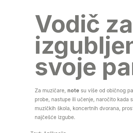
Vodič za
izgublje
svoje par
Za muzičare,
note
su više od običnog pap
probe, nastupe ili učenje, naročito kada 
muzičkih škola, koncertnih dvorana, pros
najčešće izgube.