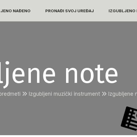
LJENO NAĐENO
PRONAĐI SVOJ UREĐAJ
IZGUBLJENO 
ljene note
 predmeti
Izgubljeni muzički instrument
Izgubljene 