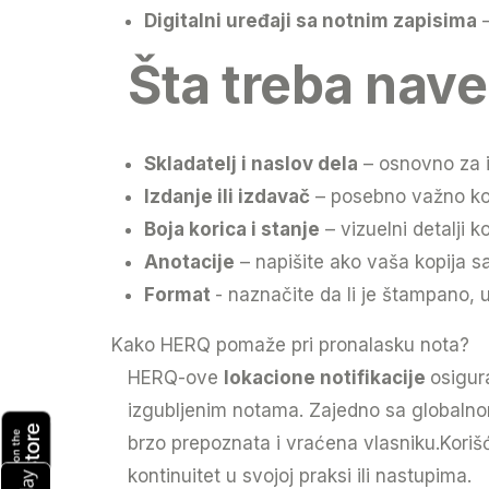
Digitalni uređaji sa notnim zapisima
–
Šta treba nave
Skladatelj i naslov dela
– osnovno za i
Izdanje ili izdavač
– posebno važno kod r
Boja korica i stanje
– vizuelni detalji
Anotacije
– napišite ako vaša kopija s
Format
- naznačite da li je štampano, u
Kako HERQ pomaže pri pronalasku nota?
HERQ-ove
lokacione notifikacije
osigur
izgubljenim notama. Zajedno sa globaln
brzo prepoznata i vraćena vlasniku.Koriš
kontinuitet u svojoj praksi ili nastupima.