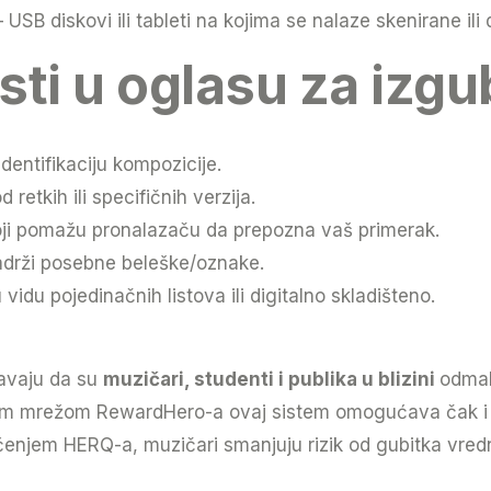
 USB diskovi ili tableti na kojima se nalaze skenirane ili d
sti u oglasu za izgu
dentifikaciju kompozicije.
etkih ili specifičnih verzija.
 koji pomažu pronalazaču da prepozna vaš primerak.
adrži posebne beleške/oznake.
 vidu pojedinačnih listova ili digitalno skladišteno.
avaju da su
muzičari, studenti i publika u blizini
odmah
om mrežom RewardHero-a ovaj sistem omogućava čak i r
ćenjem HERQ-a, muzičari smanjuju rizik od gubitka vred