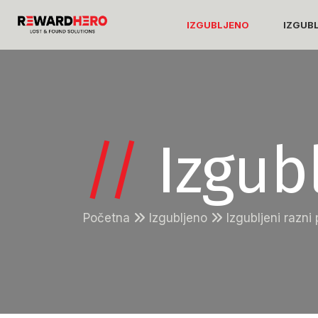
IZGUBLJENO
IZGUB
//
Izgub
Početna
Izgubljeno
Izgubljeni razni