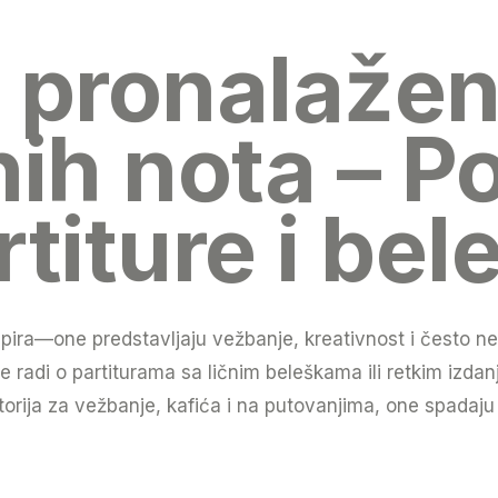
 pronalažen
nih nota – Po
titure i bel
ira—one predstavljaju vežbanje, kreativnost i često ne
se radi o partiturama sa ličnim beleškama ili retkim izd
torija za vežbanje, kafića i na putovanjima, one spadaj