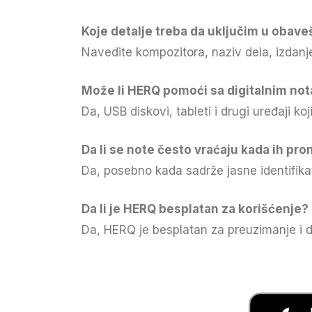
Koje detalje treba da uključim u obave
Navedite kompozitora, naziv dela, izdanje
Može li HERQ pomoći sa digitalnim no
Da, USB diskovi, tableti i drugi uređaji ko
Da li se note često vraćaju kada ih pr
Da, posebno kada sadrže jasne identifika
Da li je HERQ besplatan za korišćenje?
Da, HERQ je besplatan za preuzimanje i d