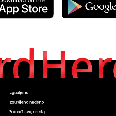
rdHer
Izgubljeno
Izgubljeno nađeno
Pronađi svoj uređaj