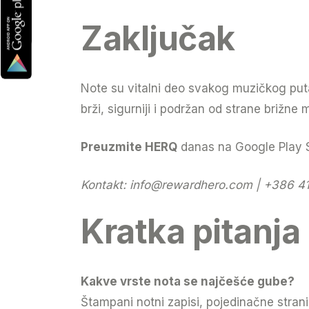
Zaključak
Note su vitalni deo svakog muzičkog puta
brži, sigurniji i podržan od strane brižne
Preuzmite HERQ
danas na Google Play Sto
Kontakt:
info@rewardhero.com
| +386 41
Kratka pitanja
Kakve vrste nota se najčešće gube?
Štampani notni zapisi, pojedinačne strani