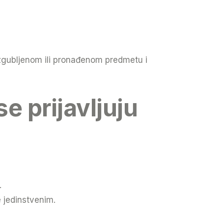
zgubljenom ili pronađenom predmetu i
e prijavljuju
.
 jedinstvenim.