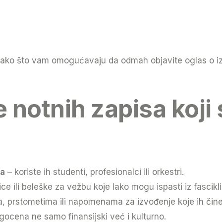
i tako što vam omogućavaju da odmah objavite oglas o i
notnih zapisa koji s
ma
– koriste ih studenti, profesionalci ili orkestri.
e ili beleške za vežbu koje lako mogu ispasti iz fascikli
, prstometima ili napomenama za izvođenje koje ih čine
gocena ne samo finansijski već i kulturno.