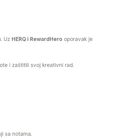
u. Uz
HERQ i RewardHero
oporavak je
 i zaštitili svoj kreativni rad.
aji sa notama.