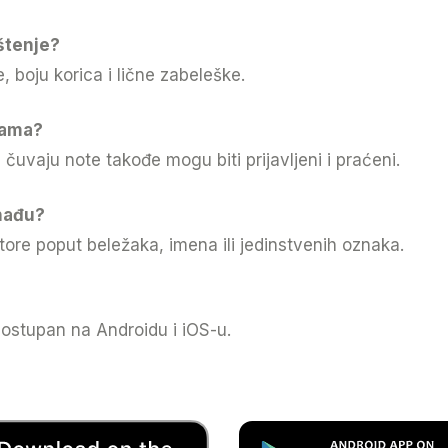
štenje?
, boju korica i lične zabeleške.
tama?
ji čuvaju note takođe mogu biti prijavljeni i praćeni.
onađu?
tore poput beležaka, imena ili jedinstvenih oznaka.
ostupan na Androidu i iOS-u.