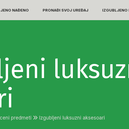
LJENO NAĐENO
PRONAĐI SVOJ UREĐAJ
IZGUBLJENO 
jeni luksuz
ri
oceni predmeti
Izgubljeni luksuzni aksesoari