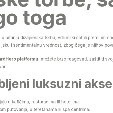
go toga
e u pitanju dizajnerska torba, vrhunski sat ili premium
ijsku i sentimentalnu vrednost, zbog čega je njihov povra
rdHero platformu
, možete brzo reagovati, zaštititi sv
ari.
ljeni luksuzni akse
aju u kafićima, restoranima ili hotelima.
om putovanja, u teretanama ili spa centrima.