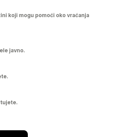
izini koji mogu pomoći oko vraćanja
ele javno.
ete.
tujete.