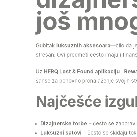
još mno
Gubitak
luksuznih aksesoara
—bilo da j
stresan. Ovi predmeti često imaju i finans
Uz
HERQ Lost & Found aplikaciju
i
Rewa
šanse za ponovno pronalaženje svojih stv
Najčešće izgub
Dizajnerske torbe
– često se zaboravlj
Luksuzni satovi
– često se skidaju tok