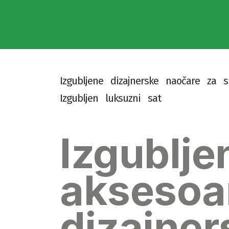
I
z
g
u
b
l
j
e
n
e
d
i
z
a
j
n
e
r
s
k
e
n
a
o
č
a
r
e
z
a
s
I
z
g
u
b
l
j
e
n
l
u
k
s
u
z
n
i
s
a
t
Izgublje
aksesoar
dizajner