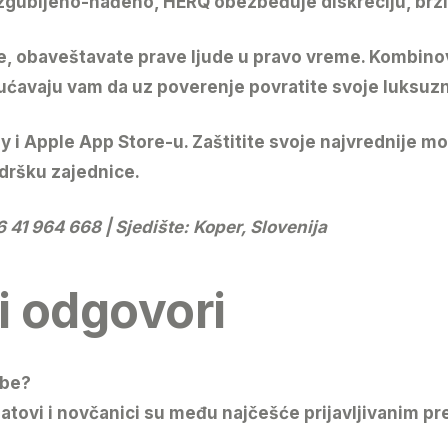
 izgubljeno-nađeno,
HERQ
obezbeđuje diskreciju, brzi
je, obaveštavate prave ljude u pravo vreme. Kombin
ćavaju vam da uz poverenje povratite svoje
luksuz
 i Apple App Store-u. Zaštitite svoje najvrednije m
dršku zajednice.
 41 964 668 | Sjedište: Koper, Slovenija
 i odgovori
ube?
satovi i novčanici su među najčešće prijavljivanim p