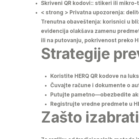
Skriveni QR kodovi:
: stikeri ili mikr
< strong > Privatna upozorenja:
deli
Trenutna obaveštenja:
korisnici u b
evidencija olakšava zamenu predmeta
ili na putovanju, pokrivenost preko 
Strategije pre
Koristite HERQ QR kodove na luks
Čuvajte račune i dokumente o aut
Putujte pametno—obezbedite akses
Registrujte vredne predmete u H
Zašto izabra