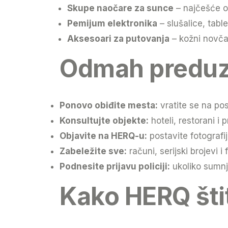
Skupe naočare za sunce
– najčešće o
Pemijum elektronika
– slušalice, table
Aksesoari za putovanja
– kožni novčan
Odmah preduz
Ponovo obiđite mesta:
vratite se na pos
Konsultujte objekte:
hoteli, restorani 
Objavite na HERQ-u:
postavite fotografij
Zabeležite sve:
računi, serijski brojevi 
Podnesite prijavu policiji:
ukoliko sumnj
Kako HERQ šti