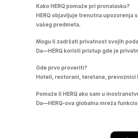
Kako HERQ pomaže pri pronalasku?
HERQ objavljuje trenutna upozorenja sa
vašeg predmeta.
Mogu li zadržati privatnost svojih pod
Da—HERQ koristi pristup gde je privatn
Gde prvo proveriti?
Hoteli, restorani, teretane, prevoznic
Pomaže li HERQ ako sam u inostranstv
Da—HERQ-ova globalna mreža funkcioniš