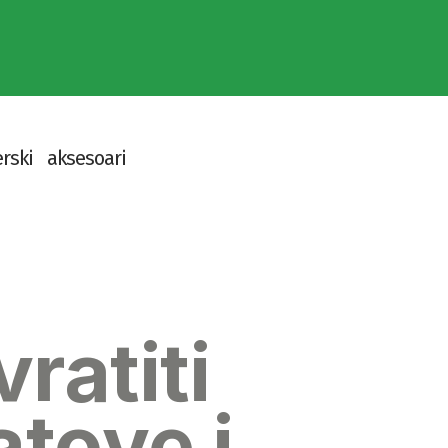
e
r
s
k
i
a
k
s
e
s
o
a
r
i
ratiti
atove i