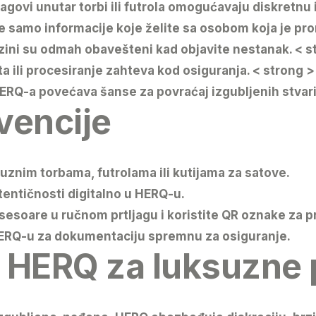
o-tagovi unutar torbi ili futrola omogućavaju diskretnu 
te samo informacije koje želite sa osobom koja je pr
lizini su odmah obavešteni kad objavite nestanak.
< s
 ili procesiranje zahteva kod osiguranja.
< strong 
HERQ-a povećava šanse za povraćaj izgubljenih stvari
vencije
uznim torbama, futrolama ili kutijama za satove.
entičnosti digitalno u HERQ-u.
oare u ručnom prtljagu i koristite QR oznake za pr
ERQ-u za dokumentaciju spremnu za osiguranje.
ti HERQ za luksuzne