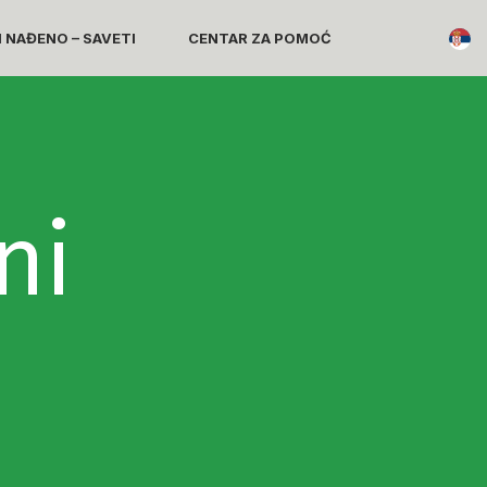
I NAĐENO – SAVETI
CENTAR ZA POMOĆ
ni