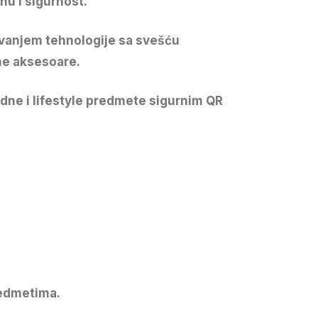
nu i sigurnost.
ovanjem tehnologije sa svešću
ne aksesoare
.
odne i lifestyle predmete sigurnim QR
redmetima.