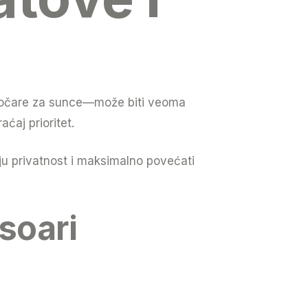
 naočare za sunce—može biti veoma
ćaj prioritet.
oju privatnost i maksimalno povećati
soari