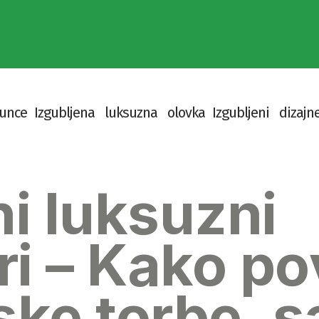
u
n
c
e
I
z
g
u
b
l
j
e
n
a
l
u
k
s
u
z
n
a
o
l
o
v
k
a
I
z
g
u
b
l
j
e
n
i
d
i
z
a
j
n
ni luksuzni
i – Kako pov
ske torbe, s