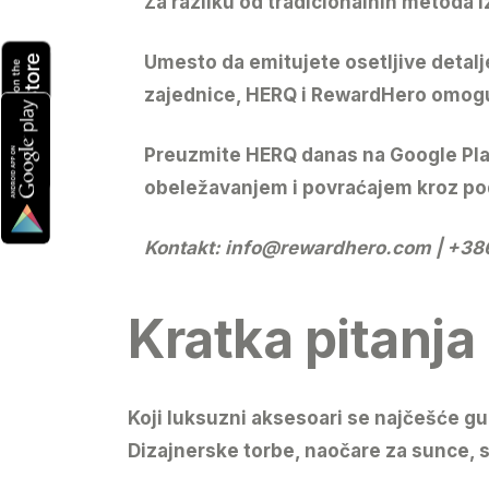
Za razliku od tradicionalnih metoda
Umesto da emitujete osetljive detal
zajednice, HERQ i RewardHero omogu
Preuzmite HERQ
danas na Google Play
obeležavanjem i povraćajem kroz po
Kontakt:
info@rewardhero.com
| +386
Kratka pitanja
Koji luksuzni aksesoari se najčešće g
Dizajnerske torbe, naočare za sunce, 