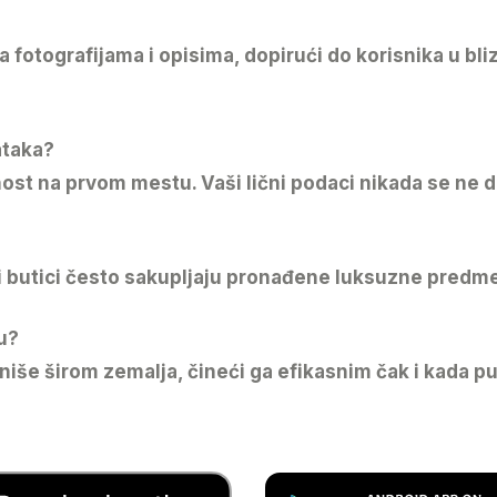
 fotografijama i opisima, dopirući do korisnika u bl
ataka?
ost na prvom mestu. Vaši lični podaci nikada se ne d
i i butici često sakupljaju pronađene luksuzne predm
u?
e širom zemalja, čineći ga efikasnim čak i kada pu