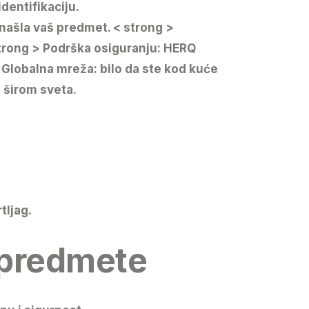
identifikaciju.
onašla vaš predmet.
< strong >
trong > Podrška osiguranju:
HERQ
> Globalna mreža:
bilo da ste kod kuće
 širom sveta.
tljag.
 predmete