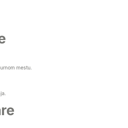
e
igurnom mestu.
ja.
are