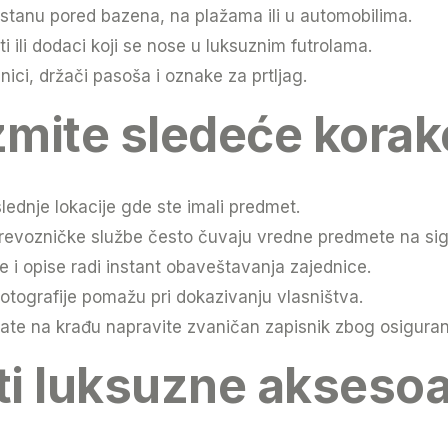
stanu pored bazena, na plažama ili u automobilima.
ti ili dodaci koji se nose u luksuznim futrolama.
ici, držači pasoša i oznake za prtljag.
mite sledeće korak
lednje lokacije gde ste imali predmet.
i prevozničke službe često čuvaju vredne predmete na s
e i opise radi instant obaveštavanja zajednice.
i fotografije pomažu pri dokazivanju vlasništva.
ate na krađu napravite zvaničan zapisnik zbog osiguran
ti luksuzne akseso