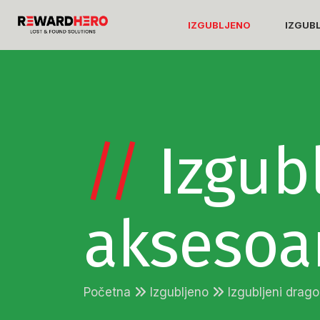
IZGUBLJENO
IZGUB
//
Izgubl
aksesoa
Početna
Izgubljeno
Izgubljeni drag