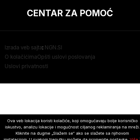
CENTAR ZA POMOĆ
Izrada veb sajta
:
NGN.SI
O kolačićima
Opšti uslovi poslovanja
Uslovi privatnosti
Ova veb lokacija koristi kolačiće, koji omogućavaju bolje korisničko
iskustvo, analizu lokacije i mogućnost ciljanog reklamiranja na mreži.
Kliknite na dugme „Slažem se“ ako se slažete sa njihovom
instalacijom. U svakom trenutku možete da promenite postavke.
Više