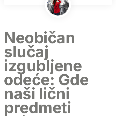
Neobičan
slučaj
izgubljene
odeće: Gde
naši lični
predmeti