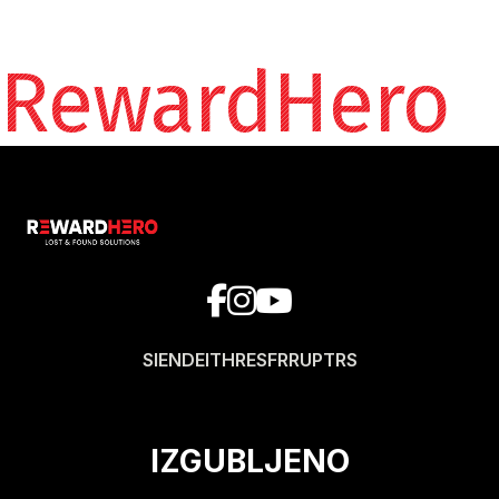
RewardHero
SI
EN
DE
IT
HR
ES
FR
RU
PT
RS
IZGUBLJENO