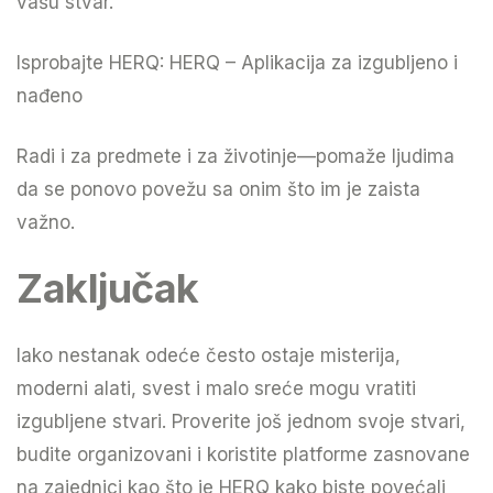
vašu stvar.
Isprobajte HERQ:
HERQ – Aplikacija za izgubljeno i
nađeno
Radi i za predmete i za životinje—pomaže ljudima
da se ponovo povežu sa onim što im je zaista
važno.
Zaključak
Iako nestanak odeće često ostaje misterija,
moderni alati, svest i malo sreće mogu vratiti
izgubljene stvari. Proverite još jednom svoje stvari,
budite organizovani i koristite platforme zasnovane
na zajednici kao što je HERQ kako biste povećali