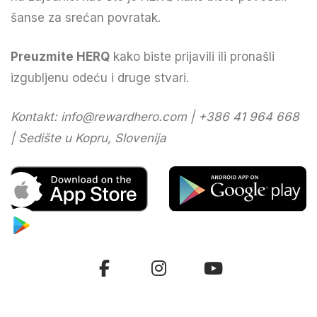
šanse za srećan povratak.
Preuzmite HERQ
kako biste prijavili ili pronašli
izgubljenu odeću i druge stvari.
Kontakt:
info@rewardhero.com
| +386 41 964 668
| Sedište u Kopru, Slovenija