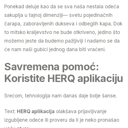
Ponekad deluje kao da se sva naša nestala odeća
sakuplja u tajnoj dimenziji— svetu pojedinačnih
čarapa, zaboravljenih dukseva i odbeglih kapa. Dok
to mitsko kraljevstvo ne bude otkriveno, jedino što
možemo jeste da budemo pažljiviji i nadamo se da
će nam naši gubici jednog dana biti vraćeni.
Savremena pomoć:
Koristite HERQ aplikaciju
Srećom, tehnologija nam danas daje bolje šanse.
Text:
HERQ aplikacija
olakšava prijavljivanje
izgubljene odeće ili proveru da li je neko pronašao