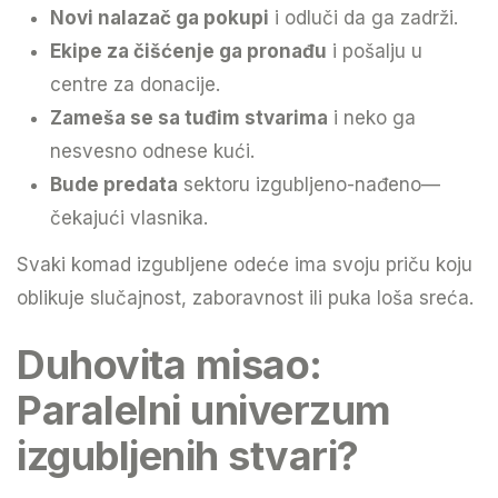
Novi nalazač ga pokupi
i odluči da ga zadrži.
Ekipe za čišćenje ga pronađu
i pošalju u
centre za donacije.
Zameša se sa tuđim stvarima
i neko ga
nesvesno odnese kući.
Bude predata
sektoru izgubljeno-nađeno—
čekajući vlasnika.
Svaki komad izgubljene odeće ima svoju priču koju
oblikuje slučajnost, zaboravnost ili puka loša sreća.
Duhovita misao:
Paralelni univerzum
izgubljenih stvari?