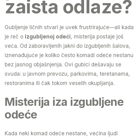
zaista odlaze?
Gubljenje ličnih stvari je uvek frustrirajuće—ali kada
je reč o
izgubljenoj odeći
, misterija postaje još
veća. Od zaboravljenih jakni do izgubljenih šalova,
iznenađujuće je koliko često komadi odeće nestanu
bez jasnog objašnjenja. Ovi gubici dešavaju se
svuda: u javnom prevozu, parkovima, teretanama,
restoranima ili čak tokom veselih okupljanja.
Misterija iza izgubljene
odeće
Kada neki komad odeće nestane, većina ljudi