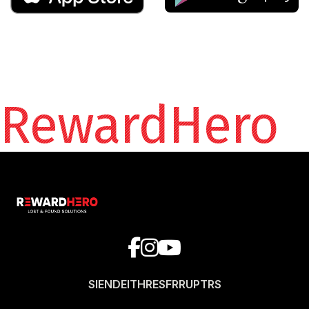
RewardHero
SI
EN
DE
IT
HR
ES
FR
RU
PT
RS