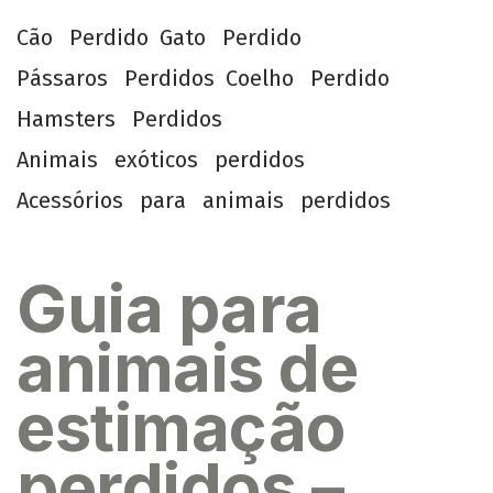
C
ã
o
P
e
r
d
i
d
o
G
a
t
o
P
e
r
d
i
d
o
P
á
s
s
a
r
o
s
P
e
r
d
i
d
o
s
C
o
e
l
h
o
P
e
r
d
i
d
o
H
a
m
s
t
e
r
s
P
e
r
d
i
d
o
s
A
n
i
m
a
i
s
e
x
ó
t
i
c
o
s
p
e
r
d
i
d
o
s
A
c
e
s
s
ó
r
i
o
s
p
a
r
a
a
n
i
m
a
i
s
p
e
r
d
i
d
o
s
Guia para
animais de
estimação
perdidos –