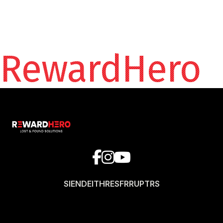
RewardHero
SI
EN
DE
IT
HR
ES
FR
RU
PT
RS