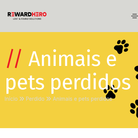
//
Animais e
pets perdidos
Início
Perdido
Animais e pets perdidos