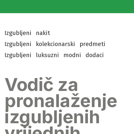
I
z
g
u
b
l
j
e
n
i
n
a
k
i
t
I
z
g
u
b
l
j
e
n
i
k
o
l
e
k
c
i
o
n
a
r
s
k
i
p
r
e
d
m
e
t
i
I
z
g
u
b
l
j
e
n
i
l
u
k
s
u
z
n
i
m
o
d
n
i
d
o
d
a
c
i
Vodič za
pronalaženje
izgubljenih
vrijednih