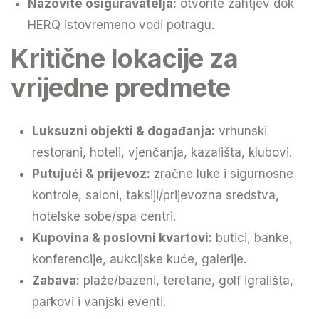
Nazovite osiguravatelja:
otvorite zahtjev dok
HERQ istovremeno vodi potragu.
Kritične lokacije za
vrijedne predmete
Luksuzni objekti & događanja:
vrhunski
restorani, hoteli, vjenčanja, kazališta, klubovi.
Putujući & prijevoz:
zračne luke i sigurnosne
kontrole, saloni, taksiji/prijevozna sredstva,
hotelske sobe/spa centri.
Kupovina & poslovni kvartovi:
butici, banke,
konferencije, aukcijske kuće, galerije.
Zabava:
plaže/bazeni, teretane, golf igrališta,
parkovi i vanjski eventi.