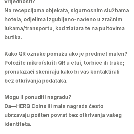
vrijednosti?
Na recepcijama objekata, sigurnosnim službama
hotela, odjelima izgubljeno-nađeno u zračnim
lukama/transportu, kod zlatara te na pultovima
butika.
Kako QR oznake pomažu ako je predmet malen?
Položite mikro/skriti QR u etui, torbice ili trake;
pronalazači skeniraju kako bi vas kontaktirali
bez otkrivanja podataka.
Mogu li ponuditi nagradu?
Da—HERQ Coins ili mala nagrada često
ubrzavaju pošten povrat bez otkrivanja vašeg
identiteta.