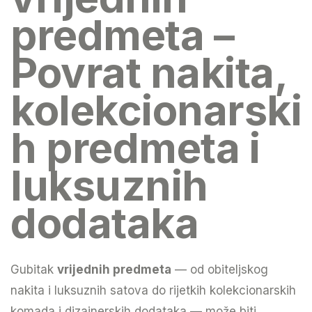
predmeta –
Povrat nakita,
kolekcionarski
h predmeta i
luksuznih
dodataka
Gubitak
vrijednih predmeta
— od obiteljskog
nakita i luksuznih satova do rijetkih kolekcionarskih
komada i dizajnerskih dodataka — može biti