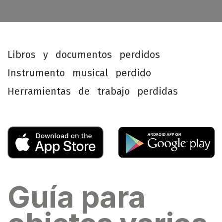
L
i
b
r
o
s
y
d
o
c
u
m
e
n
t
o
s
p
e
r
d
i
d
o
s
I
n
s
t
r
u
m
e
n
t
o
m
u
s
i
c
a
l
p
e
r
d
i
d
o
H
e
r
r
a
m
i
e
n
t
a
s
d
e
t
r
a
b
a
j
o
p
e
r
d
i
d
a
s
Guía para