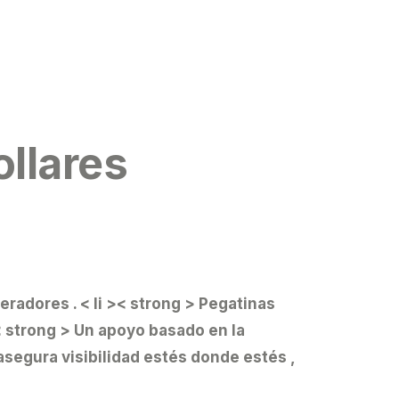
llares
eradores .
< li >< strong > Pegatinas
>< strong > Un apoyo basado en la
asegura visibilidad estés donde estés ,