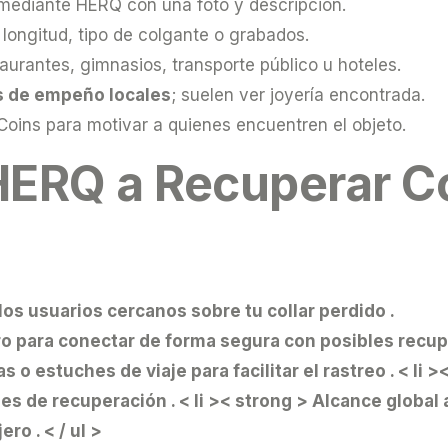
ediante HERQ con una foto y descripción.
 longitud, tipo de colgante o grabados.
aurantes, gimnasios, transporte público u hoteles.
as de empeño locales
; suelen ver joyería encontrada.
ins para motivar a quienes encuentren el objeto.
ERQ a Recuperar Co
 los usuarios cercanos sobre tu collar perdido .
ro
para conectar de forma segura con posibles recup
s o estuches de viaje para facilitar el rastreo .
< li 
es de recuperación . < li >< strong > Alcance global
ro . < / ul >