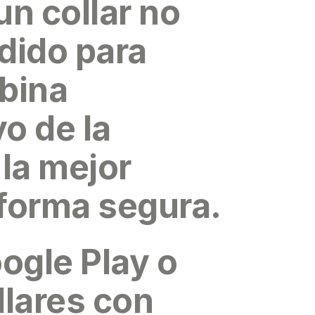
un collar no
rdido para
bina
yo de la
 la mejor
 forma segura.
ogle Play o
llares con