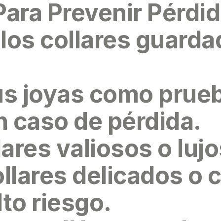
ara Prevenir Pérdid
 los
collares guarda
tus joyas como
prue
 caso de pérdida.
ares valiosos o luj
ollares delicados o
lto riesgo
.