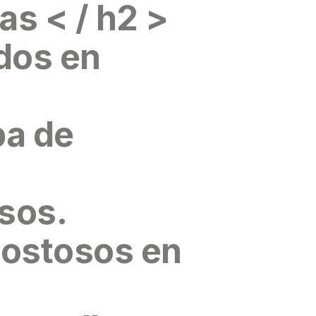
as < / h2 >
dos en
ba de
osos.
 costosos en