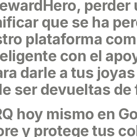
RewardHero
, perder 
nificar que se ha pe
tro plataforma com
eligente con el apo
a darle a tus joyas
e ser devueltas de
RQ hoy mismo
en Go
re y protege tus co