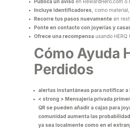
Publica un aviso
en RewardHero.com o m
Incluye identificadores
, como material,
Recorre tus pasos nuevamente
en rest
Ponte en contacto con joyerías y cas
Ofrece una recompensa
usando HERQ Co
Cómo Ayuda H
Perdidos
alertas instantáneas
para notificar a
< strong > Mensajería privada prime
QR
se pueden añadir a cajas para joya
comunidad
aumenta las probabilidad
ya sea localmente como en el extranje