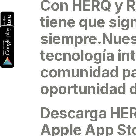
Con
HERQ y 
tiene que sig
siempre.Nues
tecnología int
comunidad par
oportunidad d
Descarga HE
Apple App Sto