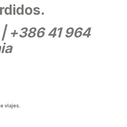
rdidos.
| +386 41 964
ia
e viajes.