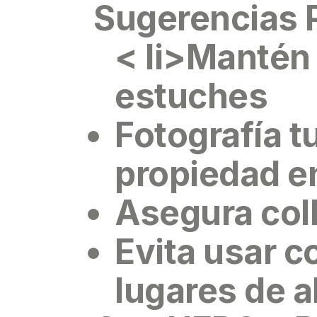
Sugerencias P
< li>Mantén
estuches
Fotografía 
propiedad
en
Asegura coll
Evita usar c
lugares de a